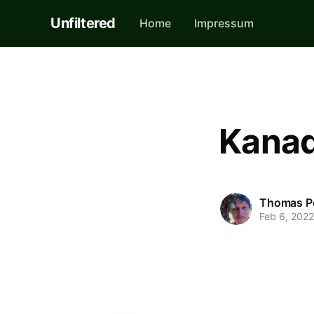
Unfiltered
Home
Impressum
Kanad
Thomas P
Feb 6, 2022