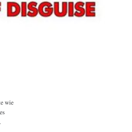
te wie
es
.