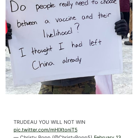
TRUDEAU YOU WILL NOT WIN
pic.twitter.com/mHlXtoniT5
— Christy Popp (@ChristyPopp5)
February 13,