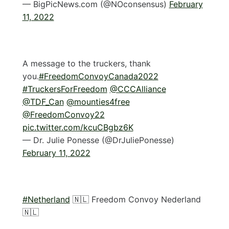
— BigPicNews.com (@NOconsensus)
February
11, 2022
A message to the truckers, thank
you.
#FreedomConvoyCanada2022
#TruckersForFreedom
@CCCAlliance
@TDF_Can
@mounties4free
@FreedomConvoy22
pic.twitter.com/kcuCBgbz6K
— Dr. Julie Ponesse (@DrJuliePonesse)
February 11, 2022
#Netherland
🇳🇱 Freedom Convoy Nederland
🇳🇱