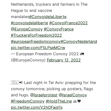
Netherlands, truckers and farmers in The
Hague to end vaccine
mandates
#ConvoidelaLiberte
#convoisdelaliberte
#ConvoiFrance2022
@EuropeConvoy
#ConvoyFrance
#TruckersForFreedom2022
#europeanfreedomconvoy
#ConvoyNederland
pic.twitter.com/F5LPseMCrw
— European Freedom Convoy 2022 🚛
(@EuropeConvoy)
February 12, 2022
🇮🇱📢 Last night in Tel Aviv: prepping for the
convoy tomorrow, picking up posters, flags
and hugs.
@Israelprotest
@IsraelConvoy
#FreedomConvoy
#HoldTheLine
🙏♥️
pic.twitter.com/V2hOFaql1x