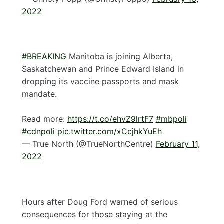
2022
#BREAKING
Manitoba is joining Alberta,
Saskatchewan and Prince Edward Island in
dropping its vaccine passports and mask
mandate.
Read more:
https://t.co/ehvZ9lrtF7
#mbpoli
#cdnpoli
pic.twitter.com/xCcjhkYuEh
— True North (@TrueNorthCentre)
February 11,
2022
Hours after Doug Ford warned of serious
consequences for those staying at the