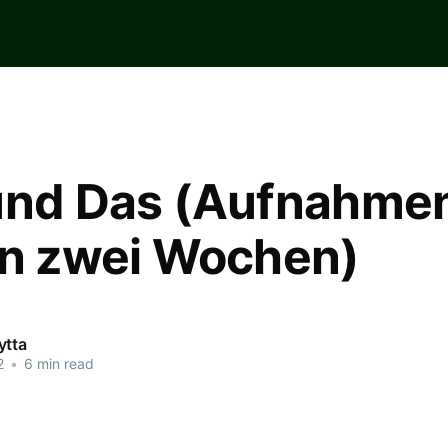
und Das (Aufnahmen
en zwei Wochen)
ytta
2
•
6 min read